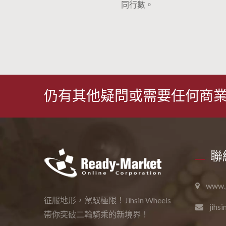
同行數。
仍有其他疑問或需要任何商業
聯
www.j
征服地形，駕馭極限！Jihsin Wheels
jihs
帶你突破二輪騎乘的新境界！