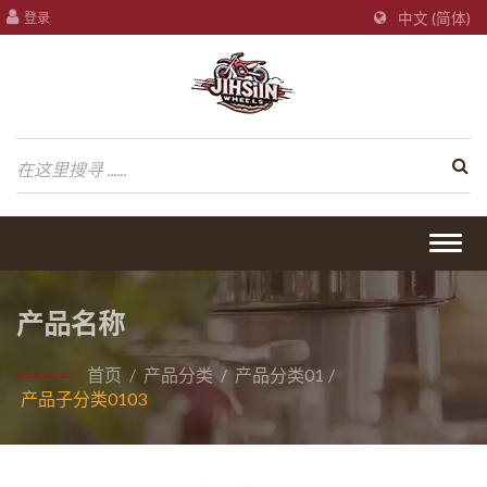
登录
中文 (简体)
Togg
navig
产品名称
首页
/
产品分类
/
产品分类01
/
产品子分类0103