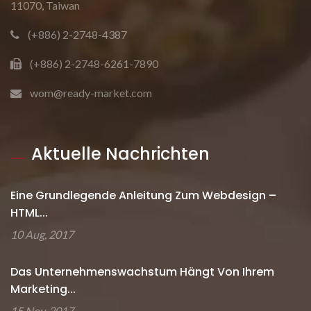
11070, Taiwan
(+886) 2-2748-4387
(+886) 2-2748-6261-7890
wom@ready-market.com
Aktuelle Nachrichten
Eine Grundlegende Anleitung Zum Webdesign –
HTML...
10 Aug, 2017
Das Unternehmenswachstum Hängt Von Ihrem
Marketing...
15 Nov, 2017