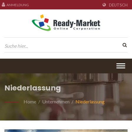
ANMELDUNG
DEUTSCH
Togg
navig
Niederlassung
Home
/
Unternehmen
/
Niederlassung