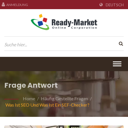
ANMELDUNG
DEUTSCH
Togg
navig
Frage Antwort
Home
/
Häufig Gestellte Fragen
/
Was Ist SEO Und Was Ist Ein SEF-Checker?