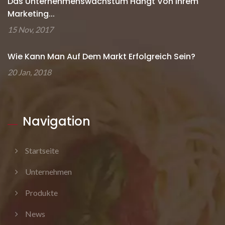
Das Unternehmenswachstum Hängt Von Ihrem
Marketing...
15 Nov, 2017
Wie Kann Man Auf Dem Markt Erfolgreich Sein?
20 Jan, 2018
Navigation
Startseite
Unternehmen
Produkte
News