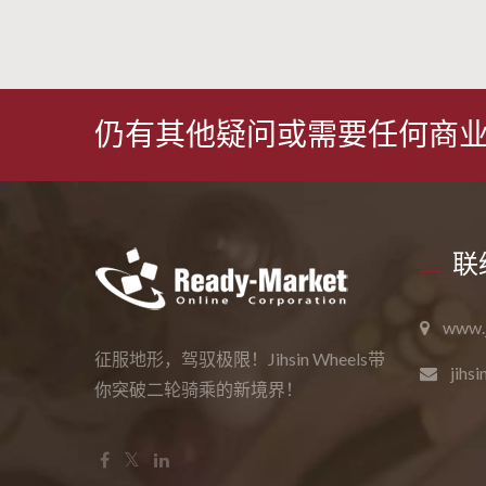
仍有其他疑问或需要任何商业
联
www.j
征服地形，驾驭极限！Jihsin Wheels带
jihs
你突破二轮骑乘的新境界！