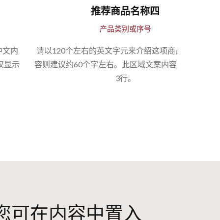
推荐商品名称四
产品类别或序号
请以120个左右的英文字元来介绍这项商品。中文内
请以1
容则建议约60个字左右。此区域文案内容最多仅显示
容则建
3行。
您可在内容中置入